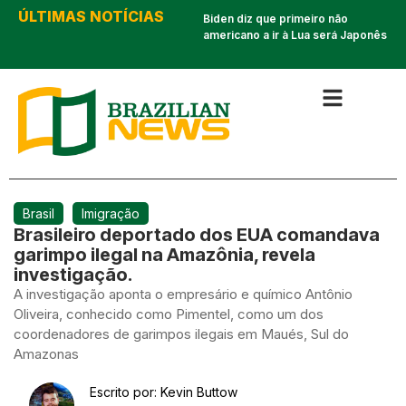
ÚLTIMAS NOTÍCIAS
Inter de Miami é eliminado e
Biden diz que primeiro não
clubes brasileiros não poderão
americano a ir à Lua será Japonês
enfrentar Messi
Brasil
Imigração
Brasileiro deportado dos EUA comandava
garimpo ilegal na Amazônia, revela
investigação.
A investigação aponta o empresário e químico Antônio
Oliveira, conhecido como Pimentel, como um dos
coordenadores de garimpos ilegais em Maués, Sul do
Amazonas
Escrito por:
Kevin Buttow